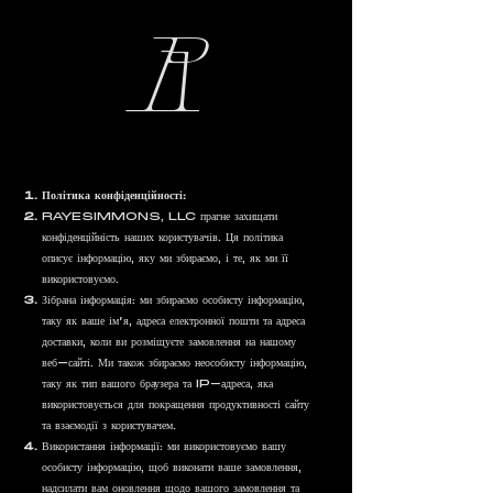
R
Політика конфіденційності:
RAYESIMMONS, LLC прагне захищати
конфіденційність наших користувачів. Ця політика
описує інформацію, яку ми збираємо, і те, як ми її
використовуємо.
Зібрана інформація: ми збираємо особисту інформацію,
таку як ваше ім’я, адреса електронної пошти та адреса
доставки, коли ви розміщуєте замовлення на нашому
веб-сайті. Ми також збираємо неособисту інформацію,
таку як тип вашого браузера та IP-адреса, яка
використовується для покращення продуктивності сайту
та взаємодії з користувачем.
Використання інформації: ми використовуємо вашу
особисту інформацію, щоб виконати ваше замовлення,
надсилати вам оновлення щодо вашого замовлення та