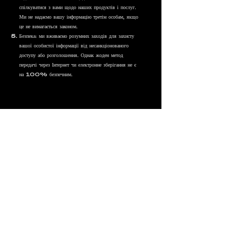
спілкуватися з вами щодо наших продуктів і послуг.
Ми не надаємо вашу інформацію третім особам, якщо
це не вимагається законом.
Безпека: ми вживаємо розумних заходів для захисту
вашої особистої інформації від несанкціонованого
доступу або розголошення. Однак жоден метод
передачі через Інтернет чи електронне зберігання не є
на 100% безпечним.
MUSIC
SHOP
SUBMIT
TERMS
|
PRIVACY
|
COOKIES
|
SHIPPING
|
CONTACT
|
ABOUT
© 2026 RAYESIMMONS, LLC